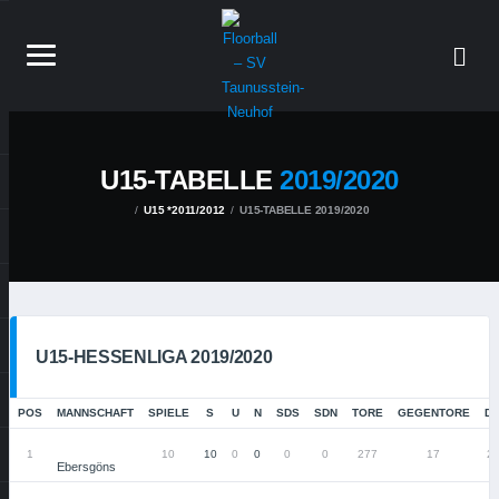
U15-TABELLE
2019/2020
U15 *2011/2012
U15-TABELLE 2019/2020
U15-HESSENLIGA 2019/2020
POS
MANNSCHAFT
SPIELE
S
U
N
SDS
SDN
TORE
GEGENTORE
DI
1
10
10
0
0
0
0
277
17
2
Ebersgöns