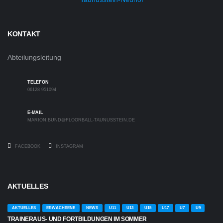
KONTAKT
Abteilungsleitung
TELEFON
06128 951094
E-MAIL
MARION.BUND@FLOORBALL-TAUNUSSTEIN.DE
FACEBOOK
INSTAGRAM
AKTUELLES
AKTUELLES
ERWACHSENE
NEWS
U11
U13
U15
U17
U7
U9
TRAINERAUS- UND FORTBILDUNGEN IM SOMMER