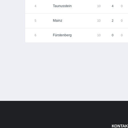
Taunusstein
4
10
4
0
Mainz
5
10
2
0
Fürstenberg
6
10
0
0
KONTAK