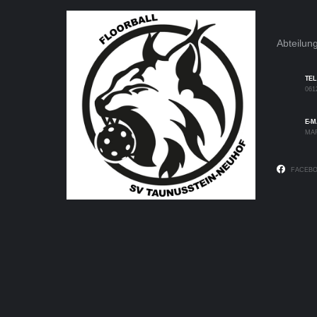
Abteilung
TE
061
E-M
MA
FACEBO