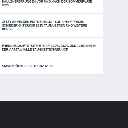
HALLENSPERRUNGEN VOR UND NACH DER SOMMERPAUSE
2026
JETZT ANMELDEN FÜR NEUE LJ2- , LJ1- UND F-PRAXIS-
SCHIEDSRICHTERKURSE IN TAUNUSSTEIN UND WEITERE
KURSE
FREUNDSCHAFTSTURNIERE AM 29.08., 05.09. UND 12.09.2026 IN
DER AARTALHALLE TAUNUSSTEIN-NEUHOF
SAISONRÜCKBLICK U11 2025/2026