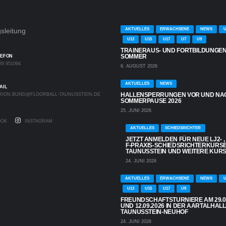
sleitung
AKTUELLES
ERWACHSENE
NEWS
U
U13
U15
U17
U7
U9
TRAINERAUS- UND FORTBILDUNGEN
SOMMER
LEFON
28 951094
6. AUGUST 2026
AKTUELLES
NEWS
AIL
HALLENSPERRUNGEN VOR UND NA
RION.BUND@FLOORBALL-TAUNUSSTEIN.DE
SOMMERPAUSE 2026
25. JUNI 2026
OK
INSTAGRAM
AKTUELLES
SCHIEDSRICHTER
JETZT ANMELDEN FÜR NEUE LJ2- ,
F-PRAXIS-SCHIEDSRICHTERKURSE
TAUNUSSTEIN UND WEITERE KUR
24. JUNI 2026
AKTUELLES
ERWACHSENE
NEWS
U
U13
U15
U17
U9
FREUNDSCHAFTSTURNIERE AM 29.08.
UND 12.09.2026 IN DER AARTALHAL
TAUNUSSTEIN-NEUHOF
24. JUNI 2026