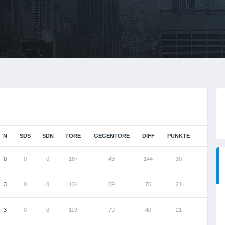
N
SDS
SDN
TORE
GEGENTORE
DIFF
PUNKTE
0
0
0
187
43
144
30
3
0
0
134
59
75
21
3
0
0
119
79
40
21