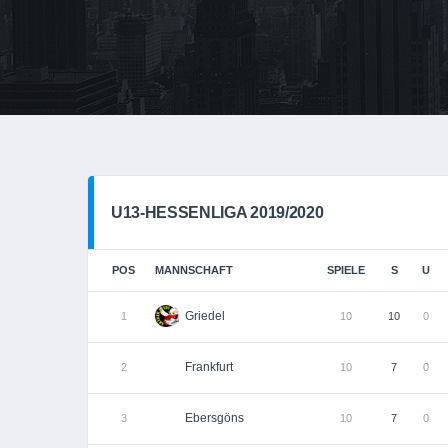
U13-HESSENLIGA 2019/2020
POS
MANNSCHAFT
SPIELE
S
U
Griedel
1
10
10
0
Frankfurt
2
10
7
0
Ebersgöns
3
10
7
0