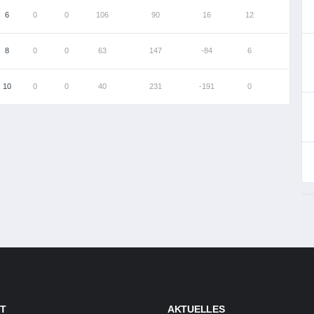
6
0
0
106
90
16
12
8
0
0
63
147
-84
6
10
0
0
40
231
-191
0
T
AKTUELLES