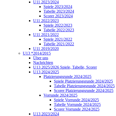
U11 2023/2024
Spiele 2023/2024
Tabelle 2023/2024
Scorer 2023/2024
U11 2022/2023
Spiele 2022/2023
Tabelle 2022/2023
U11 2021/2022
Spiele 2021/2022
Tabelle 2021/2022
U11 2019/2020
U13 *2014/2015
Über uns
Nachrichten
U13 2025/2026 Spiele, Tabelle, Scorer
U13 2024/2025
Platzierungsrunde 2024/2025
Spiele Platzierungsrunde 2024/2025
Tabelle Platzierungsrunde 2024/2025
Scorer Platzierungsrunde 2024/2025
Vorrunde 2024/2025
Spiele Vorrunde 2024/2025
Tabelle Vorrunde 2024/2025
Scorer Vorrunde 2024/2025
U13 2023/2024