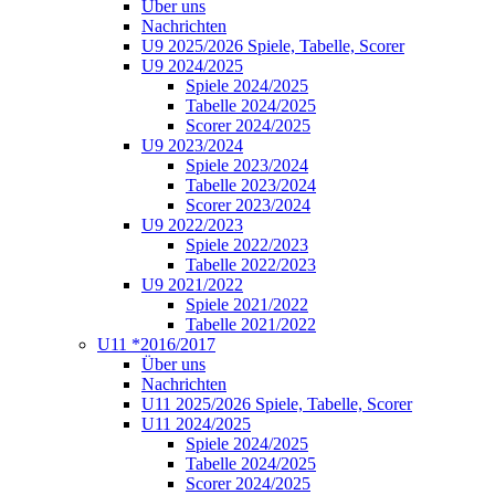
Über uns
Nachrichten
U9 2025/2026 Spiele, Tabelle, Scorer
U9 2024/2025
Spiele 2024/2025
Tabelle 2024/2025
Scorer 2024/2025
U9 2023/2024
Spiele 2023/2024
Tabelle 2023/2024
Scorer 2023/2024
U9 2022/2023
Spiele 2022/2023
Tabelle 2022/2023
U9 2021/2022
Spiele 2021/2022
Tabelle 2021/2022
U11 *2016/2017
Über uns
Nachrichten
U11 2025/2026 Spiele, Tabelle, Scorer
U11 2024/2025
Spiele 2024/2025
Tabelle 2024/2025
Scorer 2024/2025