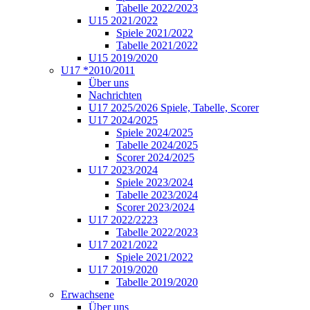
Tabelle 2022/2023
U15 2021/2022
Spiele 2021/2022
Tabelle 2021/2022
U15 2019/2020
U17 *2010/2011
Über uns
Nachrichten
U17 2025/2026 Spiele, Tabelle, Scorer
U17 2024/2025
Spiele 2024/2025
Tabelle 2024/2025
Scorer 2024/2025
U17 2023/2024
Spiele 2023/2024
Tabelle 2023/2024
Scorer 2023/2024
U17 2022/2223
Tabelle 2022/2023
U17 2021/2022
Spiele 2021/2022
U17 2019/2020
Tabelle 2019/2020
Erwachsene
Über uns