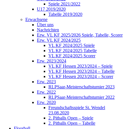
Spiele 2021/2022
U17 2019/2020
Tabelle 2019/2020
Erwachsene
Über uns
Nachrichten
Erw. VL KF 2025/2026 Spiele, Tabelle, Scorer
Erw. VL KF 2024/2025
VL KF 2024/2025 Spiele
VL KF 2024/2025 Tabelle
VL KF 2024/2025 Scorer
Erw. 2023/2024
VL KF Hessen 2023/2024 – Spiele
VL KF Hessen 2023/2024 – Tabelle
VL KF Hessen 2023/2024 – Scorer
Erw. 2023
RLPSaar-Meisterschaftsturnier 2023
Erw. 2022
RLPSaar-Meisterschaftsturnier 2022
Erw. 2020
Freundschaftsspiele St. Wendel
23.08.2020
2. Pitballs Open – Spiele
2. Pitballs Open – Tabelle
Floorball