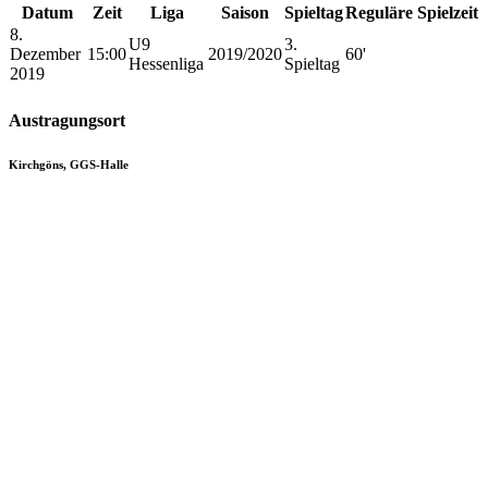
Datum
Zeit
Liga
Saison
Spieltag
Reguläre Spielzeit
8.
U9
3.
Dezember
15:00
2019/2020
60'
Hessenliga
Spieltag
2019
Austragungsort
Kirchgöns, GGS-Halle