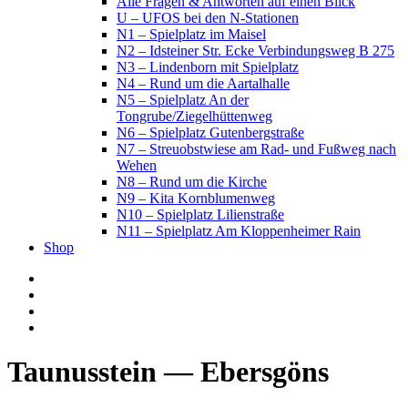
Alle Fragen & Antworten auf einen Blick
U – UFOS bei den N-Stationen
N1 – Spielplatz im Maisel
N2 – Idsteiner Str. Ecke Verbindungsweg B 275
N3 – Lindenborn mit Spielplatz
N4 – Rund um die Aartalhalle
N5 – Spielplatz An der
Tongrube/Ziegelhüttenweg
N6 – Spielplatz Gutenbergstraße
N7 – Streuobstwiese am Rad- und Fußweg nach
Wehen
N8 – Rund um die Kirche
N9 – Kita Kornblumenweg
N10 – Spielplatz Lilienstraße
N11 – Spielplatz Am Kloppenheimer Rain
Shop
Taunusstein — Ebersgöns