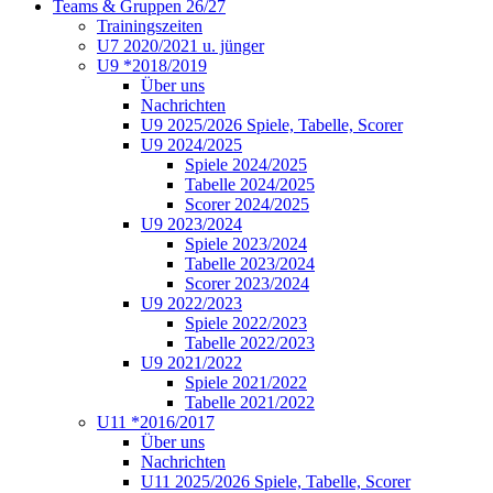
Teams & Gruppen 26/27
Trainingszeiten
U7 2020/2021 u. jünger
U9 *2018/2019
Über uns
Nachrichten
U9 2025/2026 Spiele, Tabelle, Scorer
U9 2024/2025
Spiele 2024/2025
Tabelle 2024/2025
Scorer 2024/2025
U9 2023/2024
Spiele 2023/2024
Tabelle 2023/2024
Scorer 2023/2024
U9 2022/2023
Spiele 2022/2023
Tabelle 2022/2023
U9 2021/2022
Spiele 2021/2022
Tabelle 2021/2022
U11 *2016/2017
Über uns
Nachrichten
U11 2025/2026 Spiele, Tabelle, Scorer