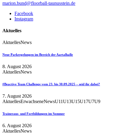
marion.bund@floorball-taunusstein.de
Facebook
Instagram
Aktuelles
Aktuelles
News
Neue Parkregelungen im Bereich der Aartalhalle
8. August 2026
Aktuelles
News
#Beactive Team Challenge vom 23. bis 30.09.2025 – seid ihr dabei?
7. August 2026
Aktuelles
Erwachsene
News
U11
U13
U15
U17
U7
U9
Traineraus- und Fortbildungen im Sommer
6. August 2026
Aktuelles
News