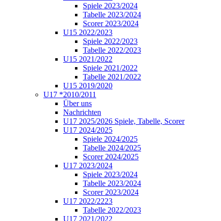
Spiele 2023/2024
Tabelle 2023/2024
Scorer 2023/2024
U15 2022/2023
Spiele 2022/2023
Tabelle 2022/2023
U15 2021/2022
Spiele 2021/2022
Tabelle 2021/2022
U15 2019/2020
U17 *2010/2011
Über uns
Nachrichten
U17 2025/2026 Spiele, Tabelle, Scorer
U17 2024/2025
Spiele 2024/2025
Tabelle 2024/2025
Scorer 2024/2025
U17 2023/2024
Spiele 2023/2024
Tabelle 2023/2024
Scorer 2023/2024
U17 2022/2223
Tabelle 2022/2023
U17 2021/2022