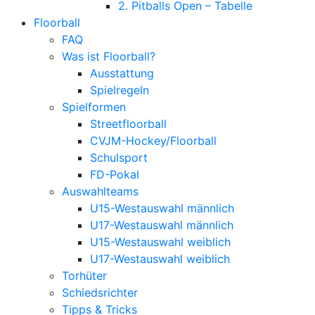
2. Pitballs Open – Tabelle
Floorball
FAQ
Was ist Floorball?
Ausstattung
Spielregeln
Spielformen
Streetfloorball
CVJM-Hockey/Floorball
Schulsport
FD-Pokal
Auswahlteams
U15-Westauswahl männlich
U17-Westauswahl männlich
U15-Westauswahl weiblich
U17-Westauswahl weiblich
Torhüter
Schiedsrichter
Tipps & Tricks