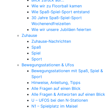
Blick zurück auf…
Wie wir zu Floorball kamen
Wie Spaß-Spiel-Sport entstand
30 Jahre Spaß-Spiel-Sport
Wochenendfreizeiten
Wie wir unsere Jubiläen feierten
Zuhause
Zuhause-Nachrichten
Spaß
Spiel
Sport
Bewegungsstationen & Ufos
Bewegungsstationen mit Spaß, Spiel &
Sport
Hinweise, Anleitung, Tipps
Alle Fragen auf einen Blick
Alle Fragen & Antworten auf einen Blick
U – UFOS bei den N-Stationen
N1 – Spielplatz im Maisel