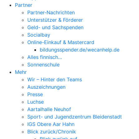
Partner
Partner-Nachrichten
Unterstützer & Förderer
Geld- und Sachspenden
Socialbay
Online-Einkauf & Mastercard
bildungsspender.de/wecanhelp.de
Alles finnisch…
Sonnenschule
Mehr
Wir – Hinter den Teams
Auszeichnungen
Presse
Luchse
Aartalhalle Neuhof
Sport- und Jugendzentrum Bleidenstadt
IGS Obere Aar Hahn
Blick zurück/Chronik