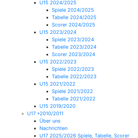
U15 2024/2025
Spiele 2024/2025
Tabelle 2024/2025
Scorer 2024/2025
U15 2023/2024
Spiele 2023/2024
Tabelle 2023/2024
Scorer 2023/2024
U15 2022/2023
Spiele 2022/2023
Tabelle 2022/2023
U15 2021/2022
Spiele 2021/2022
Tabelle 2021/2022
U15 2019/2020
U17 *2010/2011
Über uns
Nachrichten
U17 2025/2026 Spiele, Tabelle, Scorer