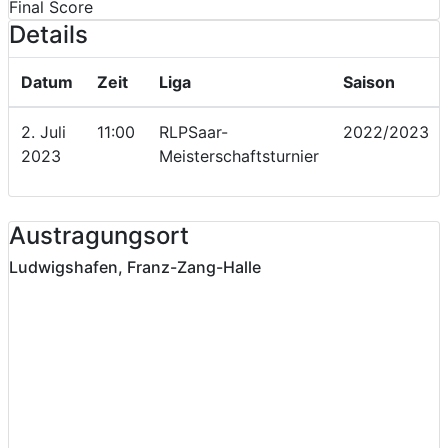
Final Score
Details
Datum
Zeit
Liga
Saison
2. Juli
11:00
RLPSaar-
2022/2023
2023
Meisterschaftsturnier
Austragungsort
Ludwigshafen, Franz-Zang-Halle