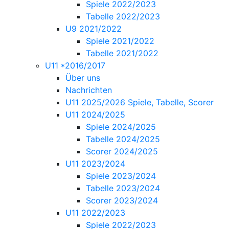
Spiele 2022/2023
Tabelle 2022/2023
U9 2021/2022
Spiele 2021/2022
Tabelle 2021/2022
U11 *2016/2017
Über uns
Nachrichten
U11 2025/2026 Spiele, Tabelle, Scorer
U11 2024/2025
Spiele 2024/2025
Tabelle 2024/2025
Scorer 2024/2025
U11 2023/2024
Spiele 2023/2024
Tabelle 2023/2024
Scorer 2023/2024
U11 2022/2023
Spiele 2022/2023