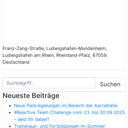
Franz-Zang-Straße, Ludwigshafen-Mundenheim,
Ludwigshafen am Rhein, Rheinland-Pfalz, 67059,
Deutschland
Suchen
Neueste Beiträge
Neue Parkregelungen im Bereich der Aartalhalle
#Beactive Team Challenge vom 23. bis 30.09.2025
– seid ihr dabei?
Traineraus- und Fortbildungen im Sommer