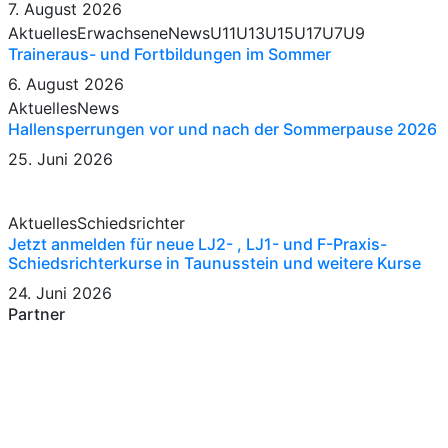
7. August 2026
Aktuelles
Erwachsene
News
U11
U13
U15
U17
U7
U9
Traineraus- und Fortbildungen im Sommer
6. August 2026
Aktuelles
News
Hallensperrungen vor und nach der Sommerpause 2026
25. Juni 2026
Aktuelles
Schiedsrichter
Jetzt anmelden für neue LJ2- , LJ1- und F-Praxis-
Schiedsrichterkurse in Taunusstein und weitere Kurse
24. Juni 2026
Partner