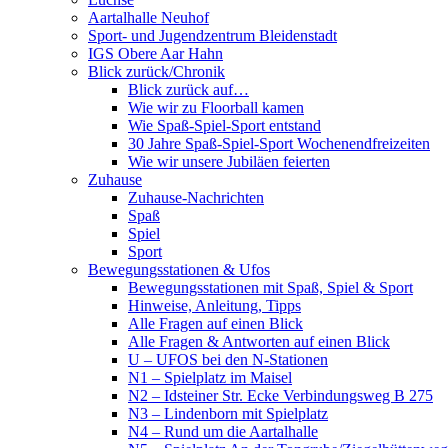
Aartalhalle Neuhof
Sport- und Jugendzentrum Bleidenstadt
IGS Obere Aar Hahn
Blick zurück/Chronik
Blick zurück auf…
Wie wir zu Floorball kamen
Wie Spaß-Spiel-Sport entstand
30 Jahre Spaß-Spiel-Sport Wochenendfreizeiten
Wie wir unsere Jubiläen feierten
Zuhause
Zuhause-Nachrichten
Spaß
Spiel
Sport
Bewegungsstationen & Ufos
Bewegungsstationen mit Spaß, Spiel & Sport
Hinweise, Anleitung, Tipps
Alle Fragen auf einen Blick
Alle Fragen & Antworten auf einen Blick
U – UFOS bei den N-Stationen
N1 – Spielplatz im Maisel
N2 – Idsteiner Str. Ecke Verbindungsweg B 275
N3 – Lindenborn mit Spielplatz
N4 – Rund um die Aartalhalle