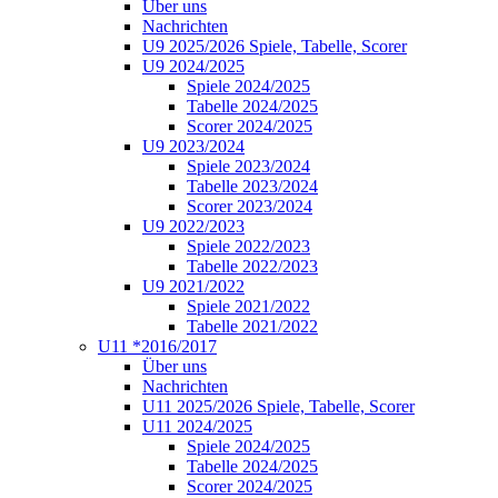
Über uns
Nachrichten
U9 2025/2026 Spiele, Tabelle, Scorer
U9 2024/2025
Spiele 2024/2025
Tabelle 2024/2025
Scorer 2024/2025
U9 2023/2024
Spiele 2023/2024
Tabelle 2023/2024
Scorer 2023/2024
U9 2022/2023
Spiele 2022/2023
Tabelle 2022/2023
U9 2021/2022
Spiele 2021/2022
Tabelle 2021/2022
U11 *2016/2017
Über uns
Nachrichten
U11 2025/2026 Spiele, Tabelle, Scorer
U11 2024/2025
Spiele 2024/2025
Tabelle 2024/2025
Scorer 2024/2025