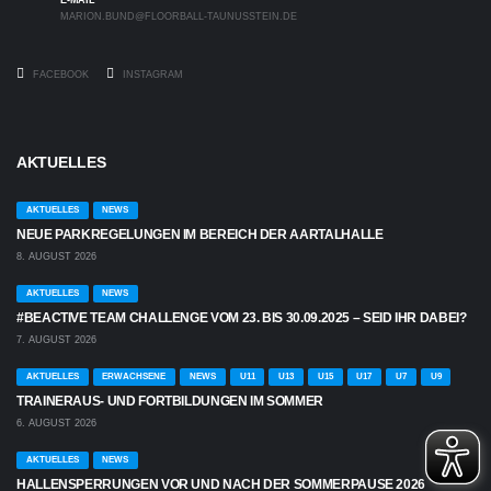
E-MAIL
MARION.BUND@FLOORBALL-TAUNUSSTEIN.DE
FACEBOOK
INSTAGRAM
AKTUELLES
AKTUELLES
NEWS
NEUE PARKREGELUNGEN IM BEREICH DER AARTALHALLE
8. AUGUST 2026
AKTUELLES
NEWS
#BEACTIVE TEAM CHALLENGE VOM 23. BIS 30.09.2025 – SEID IHR DABEI?
7. AUGUST 2026
AKTUELLES
ERWACHSENE
NEWS
U11
U13
U15
U17
U7
U9
TRAINERAUS- UND FORTBILDUNGEN IM SOMMER
6. AUGUST 2026
AKTUELLES
NEWS
HALLENSPERRUNGEN VOR UND NACH DER SOMMERPAUSE 2026