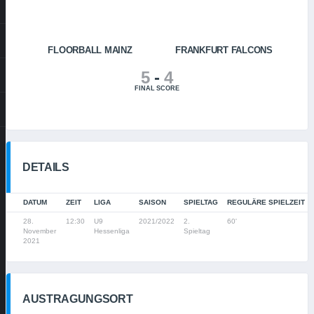
FLOORBALL MAINZ
FRANKFURT FALCONS
5
-
4
FINAL SCORE
DETAILS
DATUM
ZEIT
LIGA
SAISON
SPIELTAG
REGULÄRE SPIELZEIT
28.
12:30
U9
2021/2022
2.
60'
November
Hessenliga
Spieltag
2021
AUSTRAGUNGSORT