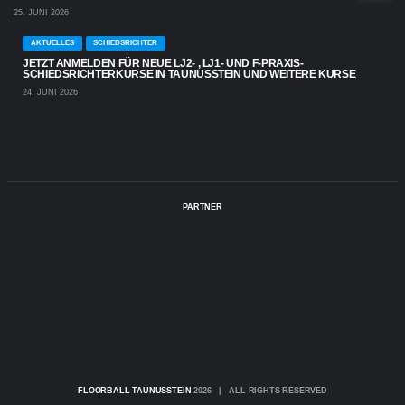
25. JUNI 2026
AKTUELLES
SCHIEDSRICHTER
JETZT ANMELDEN FÜR NEUE LJ2- , LJ1- UND F-PRAXIS-
SCHIEDSRICHTERKURSE IN TAUNUSSTEIN UND WEITERE KURSE
24. JUNI 2026
PARTNER
FLOORBALL TAUNUSSTEIN
2026 | ALL RIGHTS RESERVED