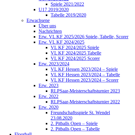
Spiele 2021/2022
U17 2019/2020
Tabelle 2019/2020
Erwachsene
Über uns
Nachrichten
Erw. VL KF 2025/2026 Spiele, Tabelle, Scorer
Erw. VL KF 2024/2025
VL KF 2024/2025 Spiele
VL KF 2024/2025 Tabelle
VL KF 2024/2025 Scorer
Erw. 2023/2024
VL KF Hessen 2023/2024 – Spiele
VL KF Hessen 2023/2024 – Tabelle
VL KF Hessen 2023/2024 – Scorer
Erw. 2023
RLPSaar-Meisterschaftsturnier 2023
Erw. 2022
RLPSaar-Meisterschaftsturnier 2022
Erw. 2020
Freundschaftsspiele St. Wendel
23.08.2020
2. Pitballs Open – Spiele
2. Pitballs Open – Tabelle
Floorball