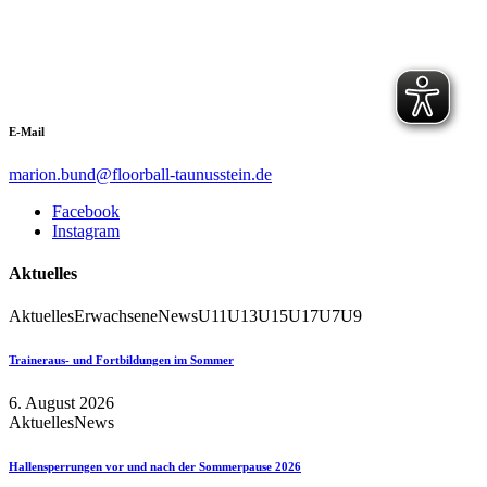
E-Mail
marion.bund@floorball-taunusstein.de
Facebook
Instagram
Aktuelles
Aktuelles
Erwachsene
News
U11
U13
U15
U17
U7
U9
Traineraus- und Fortbildungen im Sommer
6. August 2026
Aktuelles
News
Hallensperrungen vor und nach der Sommerpause 2026