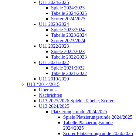
U11 2024/2025
Spiele 2024/2025
Tabelle 2024/2025
Scorer 2024/2025
U11 2023/2024
Spiele 2023/2024
Tabelle 2023/2024
Scorer 2023/2024
U11 2022/2023
Spiele 2022/2023
Tabelle 2022/2023
U11 2021/2022
Spiele 2021/2022
Tabelle 2021/2022
U11 2019/2020
U13 *2014/2015
Über uns
Nachrichten
U13 2025/2026 Spiele, Tabelle, Scorer
U13 2024/2025
Platzierungsrunde 2024/2025
Spiele Platzierungsrunde 2024/2025
Tabelle Platzierungsrunde
2024/2025
Scorer Platzierungsrunde 2024/2025