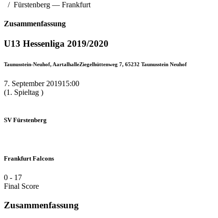
Fürstenberg — Frankfurt
Zusammenfassung
U13 Hessenliga 2019/2020
Taunusstein-Neuhof, Aartalhalle
Ziegelhüttenweg 7, 65232 Taunusstein Neuhof
7. September 2019
15:00
(1. Spieltag )
SV Fürstenberg
Frankfurt Falcons
0
-
17
Final Score
Zusammenfassung