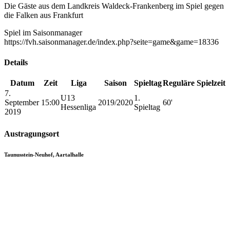
Die Gäste aus dem Landkreis Waldeck-Frankenberg im Spiel gegen
die Falken aus Frankfurt
Spiel im Saisonmanager
https://fvh.saisonmanager.de/index.php?seite=game&game=18336
Details
Datum
Zeit
Liga
Saison
Spieltag
Reguläre Spielzeit
7.
U13
1.
September
15:00
2019/2020
60'
Hessenliga
Spieltag
2019
Austragungsort
Taunusstein-Neuhof, Aartalhalle