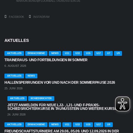
MARION.BUND@FLOORBALL-TAUNUSSTEIN.DE
FACEBOOK
INSTAGRAM
AKTUELLES
AKTUELLES
ERWACHSENE
NEWS
U11
U13
U15
U17
U7
U9
TRAINERAUS- UND FORTBILDUNGEN IM SOMMER
6. AUGUST 2026
AKTUELLES
NEWS
HALLENSPERRUNGEN VOR UND NACH DER SOMMERPAUSE 2026
25. JUNI 2026
AKTUELLES
SCHIEDSRICHTER
JETZT ANMELDEN FÜR NEUE LJ2- , LJ1- UND F-PRAXIS-
SCHIEDSRICHTERKURSE IN TAUNUSSTEIN UND WEITERE KURSE
24. JUNI 2026
AKTUELLES
ERWACHSENE
NEWS
U11
U13
U15
U17
U9
FREUNDSCHAFTSTURNIERE AM 29.08., 05.09. UND 12.09.2026 IN DER