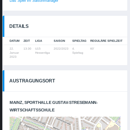
Das Spiel im Saisonmanager
DETAILS
DATUM
ZEIT
LIGA
SAISON
SPIELTAG
REGULÄRE SPIELZEIT
22.
13:30
U15
2022/2023
4.
60'
Januar
Hessenliga
Spieltag
2023
AUSTRAGUNGSORT
MAINZ, SPORTHALLE GUSTAV-STRESEMANN-
WIRTSCHAFTSSCHULE