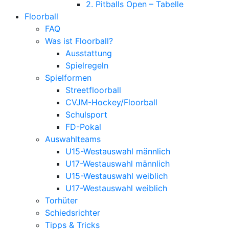
2. Pitballs Open – Tabelle
Floorball
FAQ
Was ist Floorball?
Ausstattung
Spielregeln
Spielformen
Streetfloorball
CVJM-Hockey/Floorball
Schulsport
FD-Pokal
Auswahlteams
U15-Westauswahl männlich
U17-Westauswahl männlich
U15-Westauswahl weiblich
U17-Westauswahl weiblich
Torhüter
Schiedsrichter
Tipps & Tricks