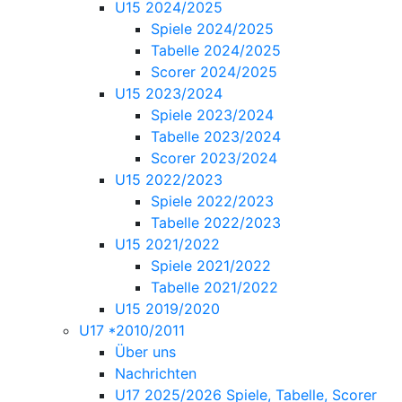
U15 2024/2025
Spiele 2024/2025
Tabelle 2024/2025
Scorer 2024/2025
U15 2023/2024
Spiele 2023/2024
Tabelle 2023/2024
Scorer 2023/2024
U15 2022/2023
Spiele 2022/2023
Tabelle 2022/2023
U15 2021/2022
Spiele 2021/2022
Tabelle 2021/2022
U15 2019/2020
U17 *2010/2011
Über uns
Nachrichten
U17 2025/2026 Spiele, Tabelle, Scorer