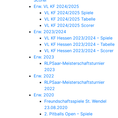
Scorer
Erw. VL KF 2024/2025
VL KF 2024/2025 Spiele
VL KF 2024/2025 Tabelle
VL KF 2024/2025 Scorer
Erw. 2023/2024
VL KF Hessen 2023/2024 – Spiele
VL KF Hessen 2023/2024 – Tabelle
VL KF Hessen 2023/2024 – Scorer
Erw. 2023
RLPSaar-Meisterschaftsturnier
2023
Erw. 2022
RLPSaar-Meisterschaftsturnier
2022
Erw. 2020
Freundschaftsspiele St. Wendel
23.08.2020
2. Pitballs Open – Spiele