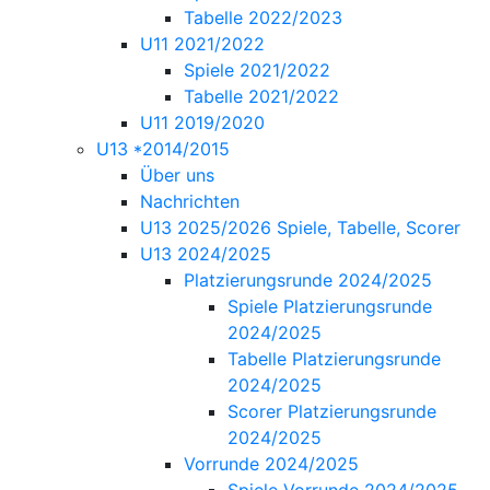
Tabelle 2022/2023
U11 2021/2022
Spiele 2021/2022
Tabelle 2021/2022
U11 2019/2020
U13 *2014/2015
Über uns
Nachrichten
U13 2025/2026 Spiele, Tabelle, Scorer
U13 2024/2025
Platzierungsrunde 2024/2025
Spiele Platzierungsrunde
2024/2025
Tabelle Platzierungsrunde
2024/2025
Scorer Platzierungsrunde
2024/2025
Vorrunde 2024/2025