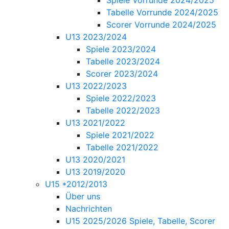
Spiele Vorrunde 2024/2025
Tabelle Vorrunde 2024/2025
Scorer Vorrunde 2024/2025
U13 2023/2024
Spiele 2023/2024
Tabelle 2023/2024
Scorer 2023/2024
U13 2022/2023
Spiele 2022/2023
Tabelle 2022/2023
U13 2021/2022
Spiele 2021/2022
Tabelle 2021/2022
U13 2020/2021
U13 2019/2020
U15 *2012/2013
Über uns
Nachrichten
U15 2025/2026 Spiele, Tabelle, Scorer