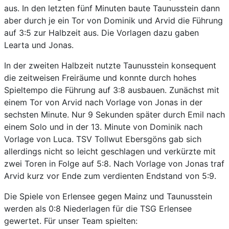
aus. In den letzten fünf Minuten baute Taunusstein dann
aber durch je ein Tor von Dominik und Arvid die Führung
auf 3:5 zur Halbzeit aus. Die Vorlagen dazu gaben
Learta und Jonas.
In der zweiten Halbzeit nutzte Taunusstein konsequent
die zeitweisen Freiräume und konnte durch hohes
Spieltempo die Führung auf 3:8 ausbauen. Zunächst mit
einem Tor von Arvid nach Vorlage von Jonas in der
sechsten Minute. Nur 9 Sekunden später durch Emil nach
einem Solo und in der 13. Minute von Dominik nach
Vorlage von Luca. TSV Tollwut Ebersgöns gab sich
allerdings nicht so leicht geschlagen und verkürzte mit
zwei Toren in Folge auf 5:8. Nach Vorlage von Jonas traf
Arvid kurz vor Ende zum verdienten Endstand von 5:9.
Die Spiele von Erlensee gegen Mainz und Taunusstein
werden als 0:8 Niederlagen für die TSG Erlensee
gewertet. Für unser Team spielten: