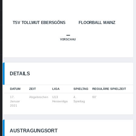
TSV TOLLWUT EBERSGÖNS
FLOORBALL MAINZ
–
VORSCHAU
DETAILS
DATUM
ZEIT
LIGA
SPIELTAG
REGULÄRE SPIELZEIT
17.
Abgebrochen
U13
4.
60'
Januar
Hessenliga
Spieltag
2021
AUSTRAGUNGSORT