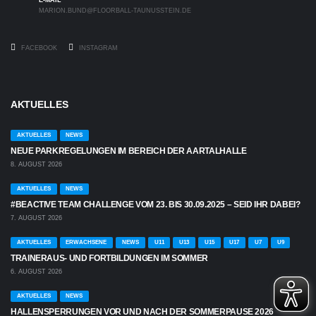
MARION.BUND@FLOORBALL-TAUNUSSTEIN.DE
FACEBOOK
INSTAGRAM
AKTUELLES
AKTUELLES
NEWS
NEUE PARKREGELUNGEN IM BEREICH DER AARTALHALLE
8. AUGUST 2026
AKTUELLES
NEWS
#BEACTIVE TEAM CHALLENGE VOM 23. BIS 30.09.2025 – SEID IHR DABEI?
7. AUGUST 2026
AKTUELLES
ERWACHSENE
NEWS
U11
U13
U15
U17
U7
U9
TRAINERAUS- UND FORTBILDUNGEN IM SOMMER
6. AUGUST 2026
AKTUELLES
NEWS
HALLENSPERRUNGEN VOR UND NACH DER SOMMERPAUSE 2026