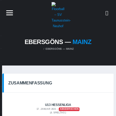
EBERSGÖNS —
MAINZ
EBERSGÖNS — MAINZ
ZUSAMMENFASSUNG
U13 HESSENLIGA
17. JANUAR 2021
ABGEBROCHEN
(4. SPIELTAG )