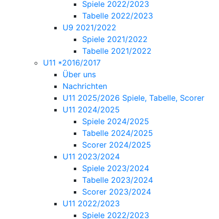
Spiele 2022/2023
Tabelle 2022/2023
U9 2021/2022
Spiele 2021/2022
Tabelle 2021/2022
U11 *2016/2017
Über uns
Nachrichten
U11 2025/2026 Spiele, Tabelle, Scorer
U11 2024/2025
Spiele 2024/2025
Tabelle 2024/2025
Scorer 2024/2025
U11 2023/2024
Spiele 2023/2024
Tabelle 2023/2024
Scorer 2023/2024
U11 2022/2023
Spiele 2022/2023