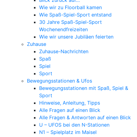
Blick zurück auf…
Wie wir zu Floorball kamen
Wie Spaß-Spiel-Sport entstand
30 Jahre Spaß-Spiel-Sport
Wochenendfreizeiten
Wie wir unsere Jubiläen feierten
Zuhause
Zuhause-Nachrichten
Spaß
Spiel
Sport
Bewegungsstationen & Ufos
Bewegungsstationen mit Spaß, Spiel &
Sport
Hinweise, Anleitung, Tipps
Alle Fragen auf einen Blick
Alle Fragen & Antworten auf einen Blick
U – UFOS bei den N-Stationen
N1 – Spielplatz im Maisel