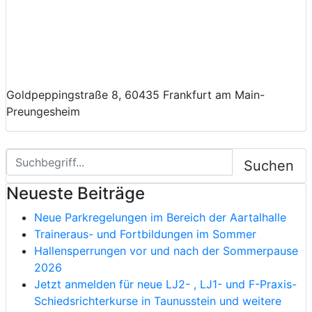
Goldpeppingstraße 8, 60435 Frankfurt am Main-
Preungesheim
Suchen
Neueste Beiträge
Neue Parkregelungen im Bereich der Aartalhalle
Traineraus- und Fortbildungen im Sommer
Hallensperrungen vor und nach der Sommerpause
2026
Jetzt anmelden für neue LJ2- , LJ1- und F-Praxis-
Schiedsrichterkurse in Taunusstein und weitere