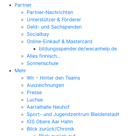
Partner
Partner-Nachrichten
Unterstützer & Förderer
Geld- und Sachspenden
Socialbay
Online-Einkauf & Mastercard
bildungsspender.de/wecanhelp.de
Alles finnisch…
Sonnenschule
Mehr
Wir – Hinter den Teams
Auszeichnungen
Presse
Luchse
Aartalhalle Neuhof
Sport- und Jugendzentrum Bleidenstadt
IGS Obere Aar Hahn
Blick zurück/Chronik