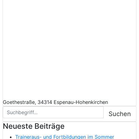
Goethestraße, 34314 Espenau-Hohenkirchen
Suchen
Neueste Beiträge
Traineraus- und Fortbildungen im Sommer