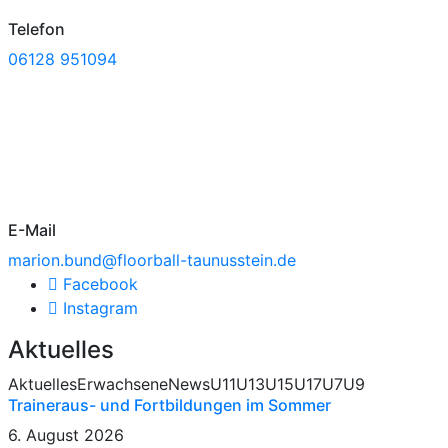
Telefon
06128 951094
E-Mail
marion.bund@floorball-taunusstein.de
Facebook
Instagram
Aktuelles
Aktuelles
Erwachsene
News
U11
U13
U15
U17
U7
U9
Traineraus- und Fortbildungen im Sommer
6. August 2026