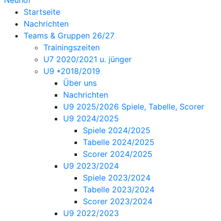
Startseite
Nachrichten
Teams & Gruppen 26/27
Trainingszeiten
U7 2020/2021 u. jünger
U9 *2018/2019
Über uns
Nachrichten
U9 2025/2026 Spiele, Tabelle, Scorer
U9 2024/2025
Spiele 2024/2025
Tabelle 2024/2025
Scorer 2024/2025
U9 2023/2024
Spiele 2023/2024
Tabelle 2023/2024
Scorer 2023/2024
U9 2022/2023