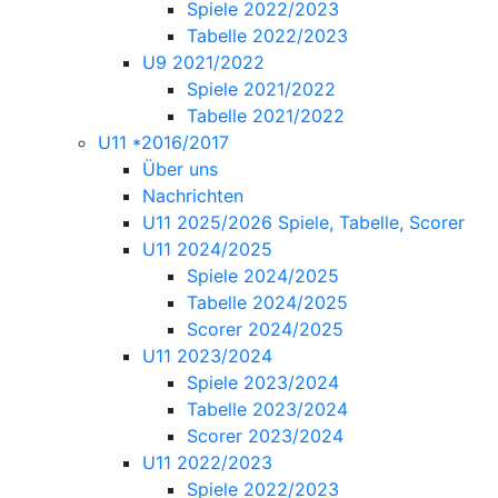
Spiele 2022/2023
Tabelle 2022/2023
U9 2021/2022
Spiele 2021/2022
Tabelle 2021/2022
U11 *2016/2017
Über uns
Nachrichten
U11 2025/2026 Spiele, Tabelle, Scorer
U11 2024/2025
Spiele 2024/2025
Tabelle 2024/2025
Scorer 2024/2025
U11 2023/2024
Spiele 2023/2024
Tabelle 2023/2024
Scorer 2023/2024
U11 2022/2023
Spiele 2022/2023