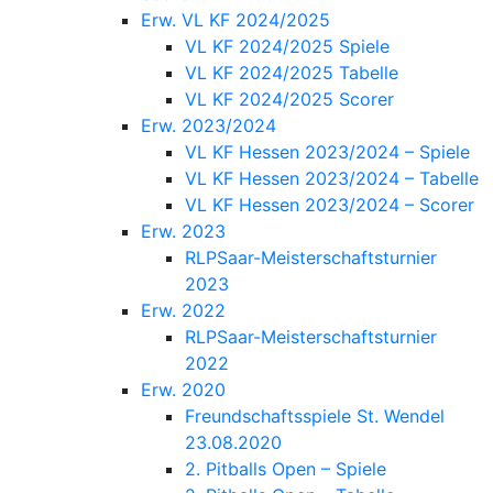
Erw. VL KF 2024/2025
VL KF 2024/2025 Spiele
VL KF 2024/2025 Tabelle
VL KF 2024/2025 Scorer
Erw. 2023/2024
VL KF Hessen 2023/2024 – Spiele
VL KF Hessen 2023/2024 – Tabelle
VL KF Hessen 2023/2024 – Scorer
Erw. 2023
RLPSaar-Meisterschaftsturnier
2023
Erw. 2022
RLPSaar-Meisterschaftsturnier
2022
Erw. 2020
Freundschaftsspiele St. Wendel
23.08.2020
2. Pitballs Open – Spiele