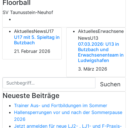
Floorball
SV Taunusstein-Neuhof
Aktuelles
News
U17
Aktuelles
Erwachsene
U17 mit 5. Spieltag in
News
U13
Butzbach
07.03.2026: U13 in
Butzbach und
21. Februar 2026
Erwachsenenteam in
Ludwigshafen
3. März 2026
Suchen
Neueste Beiträge
Trainer Aus- und Fortbildungen im Sommer
Hallensperrungen vor und nach der Sommerpause
2026
Jetzt anmelden für neue LJ2- , LJ1- und F-Praxis-