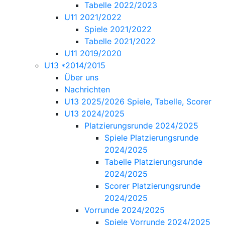
Tabelle 2022/2023
U11 2021/2022
Spiele 2021/2022
Tabelle 2021/2022
U11 2019/2020
U13 *2014/2015
Über uns
Nachrichten
U13 2025/2026 Spiele, Tabelle, Scorer
U13 2024/2025
Platzierungsrunde 2024/2025
Spiele Platzierungsrunde
2024/2025
Tabelle Platzierungsrunde
2024/2025
Scorer Platzierungsrunde
2024/2025
Vorrunde 2024/2025
Spiele Vorrunde 2024/2025