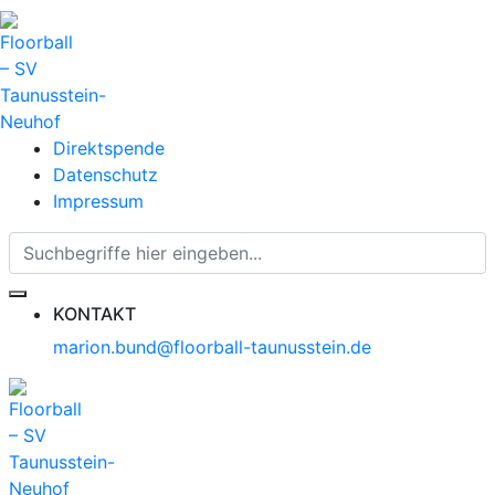
Direktspende
Datenschutz
Impressum
KONTAKT
marion.bund@floorball-taunusstein.de