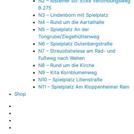
N2 – Idsteiner Str. Ecke Verbindungsweg
B 275
N3 – Lindenborn mit Spielplatz
N4 – Rund um die Aartalhalle
N5 – Spielplatz An der
Tongrube/Ziegelhüttenweg
N6 – Spielplatz Gutenbergstraße
N7 – Streuobstwiese am Rad- und
Fußweg nach Wehen
N8 – Rund um die Kirche
N9 – Kita Kornblumenweg
N10 – Spielplatz Lilienstraße
N11 – Spielplatz Am Kloppenheimer Rain
Shop