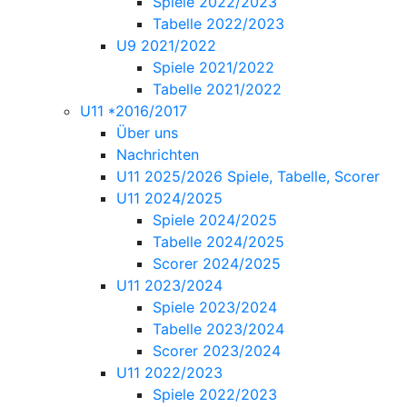
Spiele 2022/2023
Tabelle 2022/2023
U9 2021/2022
Spiele 2021/2022
Tabelle 2021/2022
U11 *2016/2017
Über uns
Nachrichten
U11 2025/2026 Spiele, Tabelle, Scorer
U11 2024/2025
Spiele 2024/2025
Tabelle 2024/2025
Scorer 2024/2025
U11 2023/2024
Spiele 2023/2024
Tabelle 2023/2024
Scorer 2023/2024
U11 2022/2023
Spiele 2022/2023