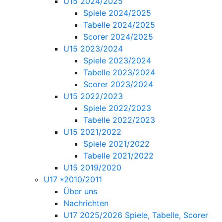
U15 2024/2025
Spiele 2024/2025
Tabelle 2024/2025
Scorer 2024/2025
U15 2023/2024
Spiele 2023/2024
Tabelle 2023/2024
Scorer 2023/2024
U15 2022/2023
Spiele 2022/2023
Tabelle 2022/2023
U15 2021/2022
Spiele 2021/2022
Tabelle 2021/2022
U15 2019/2020
U17 *2010/2011
Über uns
Nachrichten
U17 2025/2026 Spiele, Tabelle, Scorer