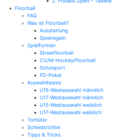
2. Pitballs Open – Tabelle
Floorball
FAQ
Was ist Floorball?
Ausstattung
Spielregeln
Spielformen
Streetfloorball
CVJM-Hockey/Floorball
Schulsport
FD-Pokal
Auswahlteams
U15-Westauswahl männlich
U17-Westauswahl männlich
U15-Westauswahl weiblich
U17-Westauswahl weiblich
Torhüter
Schiedsrichter
Tipps & Tricks