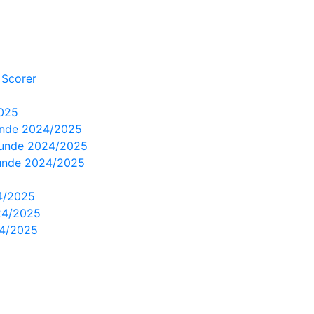
 Scorer
2025
runde 2024/2025
srunde 2024/2025
runde 2024/2025
4/2025
24/2025
24/2025