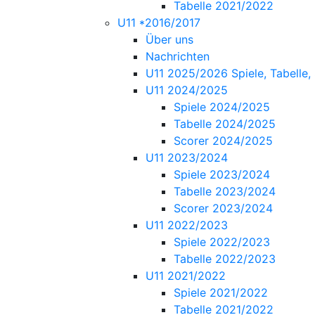
Tabelle 2021/2022
U11 *2016/2017
Über uns
Nachrichten
U11 2025/2026 Spiele, Tabelle,
U11 2024/2025
Spiele 2024/2025
Tabelle 2024/2025
Scorer 2024/2025
U11 2023/2024
Spiele 2023/2024
Tabelle 2023/2024
Scorer 2023/2024
U11 2022/2023
Spiele 2022/2023
Tabelle 2022/2023
U11 2021/2022
Spiele 2021/2022
Tabelle 2021/2022