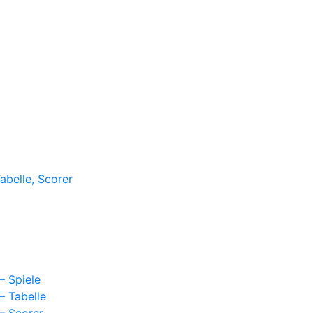
abelle, Scorer
 Spiele
 Tabelle
– Scorer