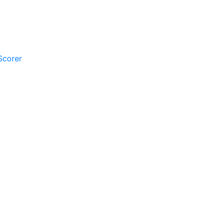
Scorer