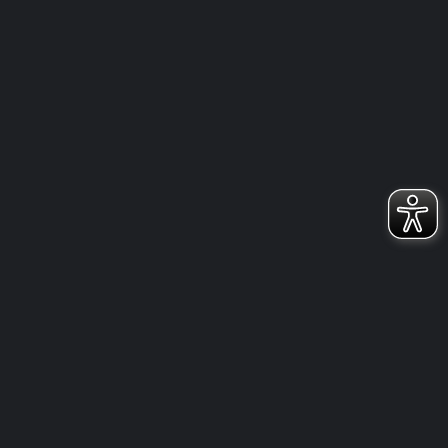
AKTUELLES
ERWACHSENE
NEWS
U11
U13
U15
U17
U7
U9
TRAINER AUS- UND FORTBILDUNGEN IM SOMMER
6. AUGUST 2026
AKTUELLES
NEWS
HALLENSPERRUNGEN VOR UND NACH DER SOMMERPAUSE 2026
25. JUNI 2026
AKTUELLES
SCHIEDSRICHTER
JETZT ANMELDEN FÜR NEUE LJ2- , LJ1- UND F-PRAXIS-
SCHIEDSRICHTERKURSE IN TAUNUSSTEIN UND WEITERE KURSE
24. JUNI 2026
AKTUELLES
ERWACHSENE
NEWS
U11
U13
U15
U17
U9
FREUNDSCHAFTSTURNIERE AM 29.08., 05.09. UND 12.09.2026 IN DER
AARTALHALLE TAUNUSSTEIN-NEUHOF
24. JUNI 2026
AKTUELLES
NEWS
U11
SAISONRÜCKBLICK U11 2025/2026
23. JUNI 2026